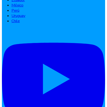
Ecuador
México
Perú
Uruguay
Chile