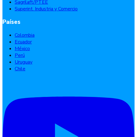
Sagrilaft/PTEE
Superint. Industria y Comercio
Países
Colombia
Ecuador
México
Perú
Uruguay
Chile